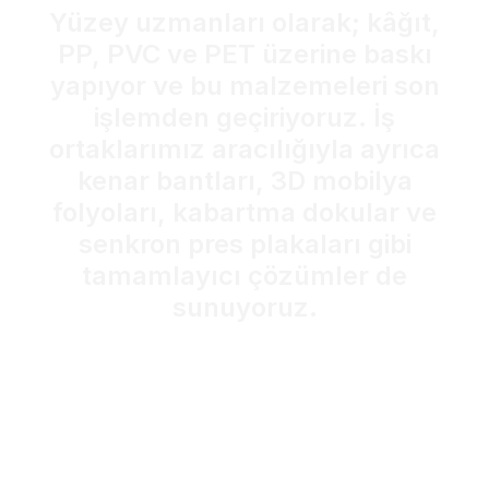
Yüzey
uzmanları
olarak;
kâğıt,
PP,
PVC
ve
PET
üzerine
baskı
yapıyor
ve
bu
malzemeleri
son
işlemden
geçiriyoruz.
İş
ortaklarımız
aracılığıyla
ayrıca
kenar
bantları,
3D
mobilya
folyoları,
kabartma
dokular
ve
senkron
pres
plakaları
gibi
tamamlayıcı
çözümler
de
sunuyoruz.